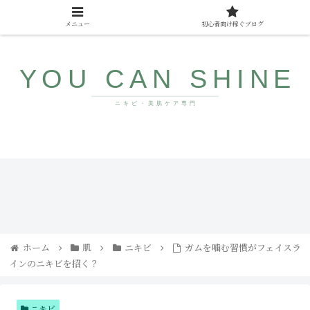
メニュー
初心者向け稼ぐブログ
10代〜40代向け美肌情報サイト
ザラ
みん
つ
なが
き・
まだ
ブツ
知ら
ブツ
ない
にサ
若返
ヨナ
り食
ホーム
肌
ニキビ
ガムを噛む習慣がフェイスラ
ラ！
品
インのニキビを招く？
コメ
ドの
直し
方と
人気
ニキビ
アイ