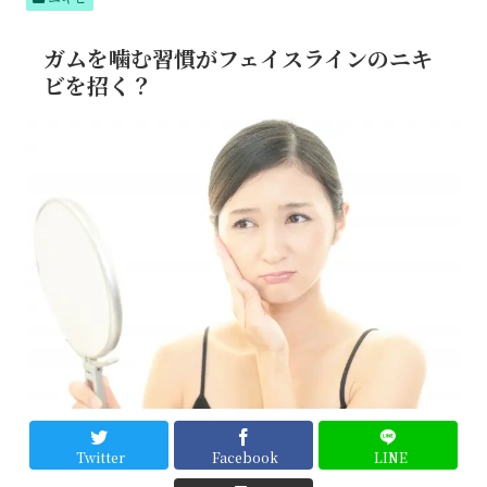
テム
でつ
るん
ガムを噛む習慣がフェイスラインのニキ
肌へ
ビを招く？
Twitter
Facebook
LINE