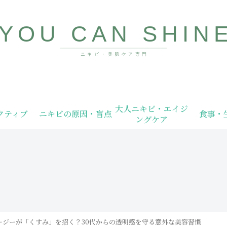
10代〜40代向け美肌情報サイト
大人ニキビ・エイジ
クティブ
ニキビの原因・盲点
食事・
ングケア
ージーが「くすみ」を招く？30代からの透明感を守る意外な美容習慣