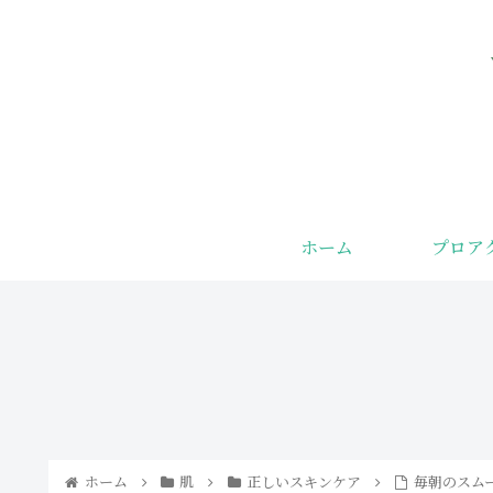
ホーム
プロア
みんながまだ
ザラつき・ブ
知らない若返
ツブツにサヨ
り食品
ナラ！コメド
の直し方と人
気アイテムで
つるん肌へ
ホーム
肌
正しいスキンケア
毎朝のスム