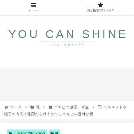
メニュー
初心者向け稼ぐブログ
10代〜40代向け美肌情報サイト
みん
ザラ
なが
つ
まだ
き・
知ら
ブツ
ない
ブツ
若返
にサ
り食
ヨナ
ホーム
肌
ニキビの原因・盲点
ヘルメットや
品
ラ！
帽子の内側は雑菌だらけ！おでこニキビの意外な罠
コメ
ドの
直し
方と
人気
ニキビの原因・盲点
肌
アイ