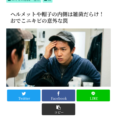
テム
でつ
るん
ヘルメットや帽子の内側は雑菌だらけ！
肌へ
おでこニキビの意外な罠
Twitter
Facebook
LINE
コピー