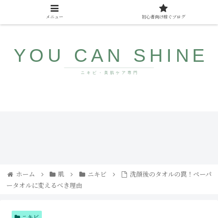
メニュー
初心者向け稼ぐブログ
10代〜40代向け美肌情報サイト
ザラ
みん
つ
なが
き・
まだ
ブツ
知ら
ブツ
ない
にサ
若返
ヨナ
り食
ホーム
肌
ニキビ
洗顔後のタオルの罠！ペーパ
ラ！
品
ータオルに変えるべき理由
コメ
ドの
直し
方と
人気
ニキビ
アイ