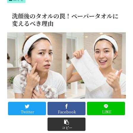
テム
でつ
るん
洗顔後のタオルの罠！ペーパータオルに
肌へ
変えるべき理由
Twitter
Facebook
LINE
コピー