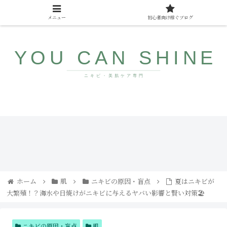
メニュー
初心者向け稼ぐブログ
10代〜40代向け美肌情報サイト
ザラ
みん
つ
なが
き・
まだ
ブツ
知ら
ブツ
ない
にサ
若返
ヨナ
り食
ホーム
肌
ニキビの原因・盲点
夏はニキビが
ラ！
品
大繁殖！？海水や日焼けがニキビに与えるヤバい影響と賢い対策🏖️
コメ
ドの
直し
方と
人気
ニキビの原因・盲点
肌
アイ