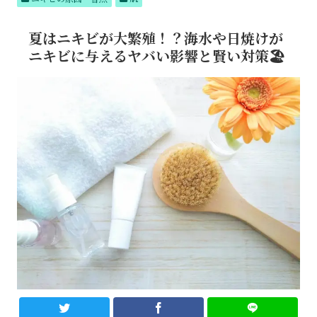
テム
でつ
るん
夏はニキビが大繁殖！？海水や日焼けが
肌へ
ニキビに与えるヤバい影響と賢い対策🏖️