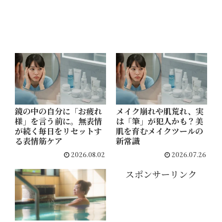
テム
でつ
るん
肌へ
鏡の中の自分に「お疲れ
メイク崩れや肌荒れ、実
様」を言う前に。無表情
は「筆」が犯人かも？美
が続く毎日をリセットす
肌を育むメイクツールの
る表情筋ケア
新常識
2026.08.02
2026.07.26
スポンサーリンク