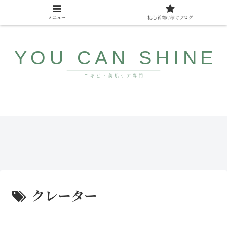
メニュー
初心者向け稼ぐブログ
10代〜40代向け美肌情報サイト
ザラ
みん
つ
なが
き・
まだ
ブツ
知ら
ブツ
ない
にサ
若返
ヨナ
り食
ラ！
品
クレーター
コメ
ドの
直し
方と
人気
アイ