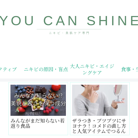
10代〜40代向け美肌情報サイト
大人ニキビ・エイジ
クティブ
ニキビの原因・盲点
食事・
ングケア
みんながまだ知らない若
ザラつき・ブツブツにサ
返り食品
ヨナラ！コメドの直し方
と人気アイテムでつるん
肌へ