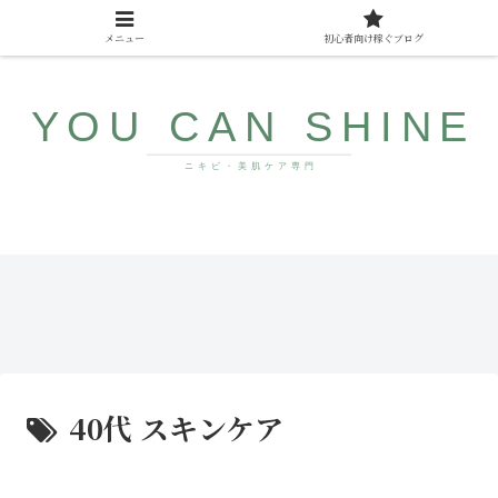
メニュー
初心者向け稼ぐブログ
10代〜40代向け美肌情報サイト
ザラ
みん
つ
なが
き・
まだ
ブツ
知ら
ブツ
ない
にサ
若返
ヨナ
り食
ラ！
品
40代 スキンケア
コメ
ドの
直し
方と
人気
アイ