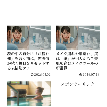
テム
でつ
るん
肌へ
鏡の中の自分に「お疲れ
メイク崩れや肌荒れ、実
様」を言う前に。無表情
は「筆」が犯人かも？美
が続く毎日をリセットす
肌を育むメイクツールの
る表情筋ケア
新常識
2026.08.02
2026.07.26
スポンサーリンク