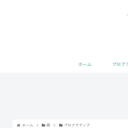
ホーム
プロア
ザラつき・ブ
みんながまだ
ツブツにサヨ
知らない若返
ナラ！コメド
り食品
の直し方と人
気アイテムで
つるん肌へ
ホーム
肌
プロアクティブ