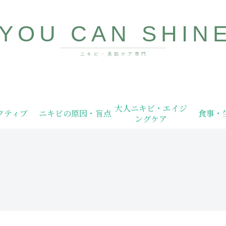
10代〜40代向け美肌情報サイト
大人ニキビ・エイジ
クティブ
ニキビの原因・盲点
食事・
ングケア