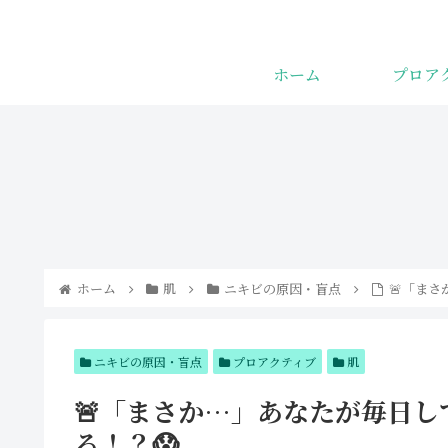
ホーム
プロア
みんながまだ
ザラつき・ブ
知らない若返
ツブツにサヨ
り食品
ナラ！コメド
の直し方と人
気アイテムで
つるん肌へ
ホーム
肌
ニキビの原因・盲点
🚨「ま
ニキビの原因・盲点
プロアクティブ
肌
🚨「まさか…」あなたが毎日
る！？😱