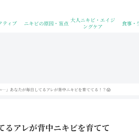
10代〜40代向け美肌情報サイト
大人ニキビ・エイジ
クティブ
ニキビの原因・盲点
食事・
ングケア
さか…」あなたが毎日してるアレが背中ニキビを育ててる！？😱
してるアレが背中ニキビを育てて