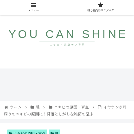
メニュー
初心者向け稼ぐブログ
10代〜40代向け美肌情報サイト
ザラ
みん
つ
なが
き・
まだ
ブツ
知ら
ブツ
ない
にサ
若返
ヨナ
り食
ホーム
肌
ニキビの原因・盲点
イヤホンが耳
ラ！
品
周りのニキビの原因に！見落としがちな雑菌の温床
コメ
ドの
直し
方と
人気
ニキビの原因・盲点
肌
アイ