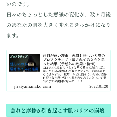
いのです。
日々のちょっとした意識の変化が、数ヶ月後
のあなたの肌を大きく変えるきっかけになり
ます。
評判が悪い理由【悪質】怪しいと噂の
プロアクティブに騙されてみようと思
った結果【予想外の効果に後悔】
CMでおなみじの『もっと早く買ってあげればよ
かった』の胡散臭いプロアクティブ。夏はニキビ
もできやすい。 数年ニキビに悩んでいた私は自暴
自棄になり思い切って騙されてみることに。効果
出るまでの期間はなんと！！！
jiraiyamanako.com
2022.01.20
蒸れと摩擦が引き起こす肌バリアの崩壊