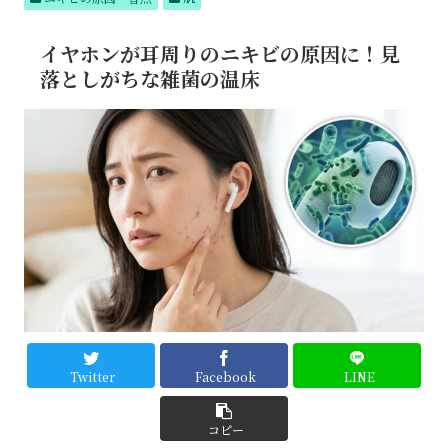
テム
でつ
るん
イヤホンが耳周りのニキビの原因に！見
肌へ
落としがちな雑菌の温床
Twitter
Facebook
LINE
コピー