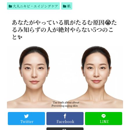
テム
大人ニキビ・エイジングケア
肌
でつ
るん
肌へ
あなたがやっている肌がたるむ原因😭た
るみ知らずの人が絶対やらない5つのこ
と✨
Twitter
Facebook
LINE