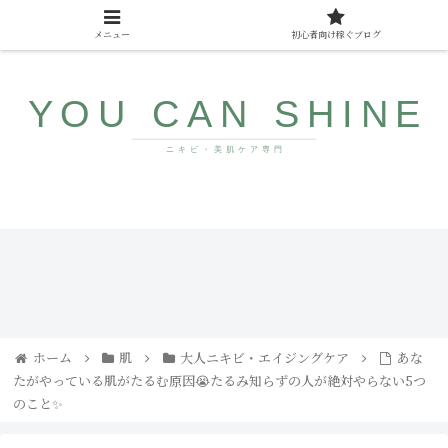
メニュー
初心者向け稼ぐブログ
10代〜40代向け美肌情報サイト
みん
ザラ
なが
つ
まだ
き・
知ら
ブツ
ない
ブツ
若返
にサ
り食
ヨナ
ホーム
肌
大人ニキビ・エイジングケア
あな
品
ラ！
たがやっている肌がたるむ原因😭たるみ知らずの人が絶対やらない5つ
コメ
ドの
のこと✨
直し
方と
人気
アイ