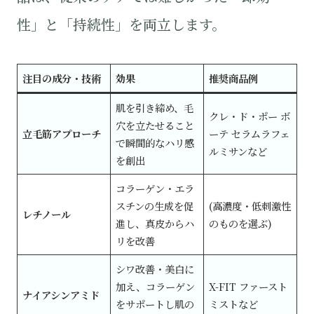
性」と「持続性」を両立します。
注目の成分・技術
効果
推奨商品例
肌を引き締め、毛
クレ・ド・ポー ボ
穴を立たせること
立毛筋アプローチ
ーテ セラムラフェ
で瞬間的なハリ感
ルミサンなど
を創出
コラーゲン・エラ
スチンの生成を促
(高濃度・低刺激性
レチノール
進し、真皮からハ
のものを選ぶ)
リを改善
シワ改善・美白に
加え、コラーゲン
X-FIT ファースト
ナイアシンアミド
をサポートし肌の
ミストなど