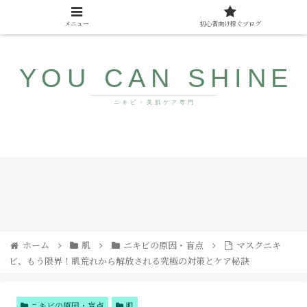
メニュー
初心者向け稼ぐブログ
10代〜40代向け美肌情報サイト
ザラ
みん
つ
なが
き・
まだ
ブツ
知ら
ブツ
ない
にサ
若返
ヨナ
り食
ホーム
肌
ニキビの原因・盲点
マスクニキ
ラ！
品
ビ、もう限界！肌荒れから解放される究極の対策とケア秘訣
コメ
ドの
直し
方と
人気
ニキビの原因・盲点
肌
アイ