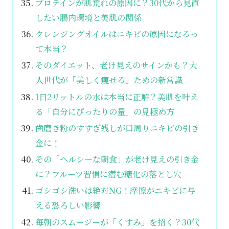
プロテインが肌荒れの原因に？30代から見直
したい腸内環境と美肌の関係
クレンジングオイルはニキビの原因になるっ
て本当？
そのダイエット、老け見えのサインかも？大
人世代が「美しく痩せる」ための新常識
1日2リットルの水は本当に正解？美肌を叶え
る「自分にぴったりの量」の見極め方
歯磨き粉のすすぎ残しが口周りニキビの引き
金に！
その「ヘルシーな朝食」が老け見えの引き金
に？フルーツ習慣に潜む糖化の落とし穴
ゴシゴシ洗いは絶対NG！摩擦がニキビに与
える恐ろしい影響
毎朝のスムージーが「くすみ」を招く？30代