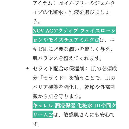
アイテム：
オイルフリーやジェルタ
イプの化粧水・乳液を選びましょ
う。
NOV ACアクティブ フェイスローシ
ョン
や
モイスチュアミルク
は、ニ
キビ肌に必要な潤いを優しく与え、
肌バランスを整えてくれます。
セラミド配合の保湿剤：
肌の必須成
分「セラミド」を補うことで、肌の
バリア機能を強化し、乾燥や外部刺
激から肌を守ります。
キュレル 潤浸保湿 化粧水 III
や
同ク
リーム
は、敏感肌さんにも安心で
す。