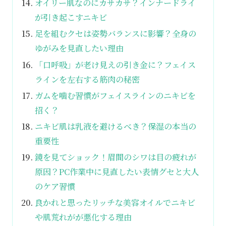
オイリー肌なのにカサカサ？インナードライ
が引き起こすニキビ
足を組むクセは姿勢バランスに影響？全身の
ゆがみを見直したい理由
「口呼吸」が老け見えの引き金に？フェイス
ラインを左右する筋肉の秘密
ガムを噛む習慣がフェイスラインのニキビを
招く？
ニキビ肌は乳液を避けるべき？保湿の本当の
重要性
鏡を見てショック！眉間のシワは目の疲れが
原因？PC作業中に見直したい表情グセと大人
のケア習慣
良かれと思ったリッチな美容オイルでニキビ
や肌荒れがが悪化する理由