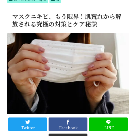
テム
でつ
るん
マスクニキビ、もう限界！肌荒れから解
肌へ
放される究極の対策とケア秘訣
Twitter
Facebook
LINE