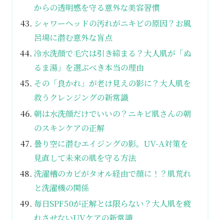
からの透明感を守る意外な美容習慣
シャワーヘッドの汚れがニキビの原因？お風
呂場に潜む意外な盲点
冷水洗顔で毛穴は引き締まる？大人肌が「ぬ
るま湯」を選ぶべき本当の理由
その「良かれ」が老け見えの影に？大人肌を
救うクレンジングの新常識
朝は水洗顔だけでいいの？ニキビ肌さんの朝
のスキンケアの正解
曇り空に潜むエイジングの影。UV-A対策を
見直して未来の肌を守る方法
洗濯槽のカビがタオル経由で顔に！？肌荒れ
と洗濯機の関係
毎日SPF50が正解とは限らない？大人肌を疲
れさせないUVケアの新常識