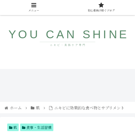
メニュー
初心者向け稼ぐブログ
10代〜40代向け美肌情報サイト
みん
ザラ
なが
つ
まだ
き・
知ら
ブツ
ない
ブツ
若返
にサ
り食
ヨナ
ホーム
肌
ニキビに効果的な食べ物とサプリメント
品
ラ！
コメ
ドの
直し
方と
肌
食事・生活習慣
人気
アイ