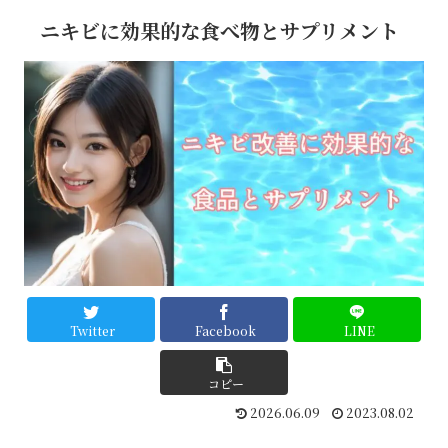
テム
でつ
ニキビに効果的な食べ物とサプリメント
るん
肌へ
Twitter
Facebook
LINE
コピー
2026.06.09
2023.08.02