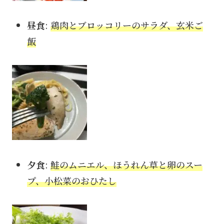
昼食
:
鶏肉とブロッコリーのサラダ、玄米ご
飯
夕食
:
鮭のムニエル、ほうれん草と卵のスー
プ、小松菜のおひたし