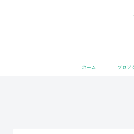
ホーム
プロア
みんながまだ
ザラつき・ブ
知らない若返
ツブツにサヨ
り食品
ナラ！コメド
の直し方と人
気アイテムで
つるん肌へ