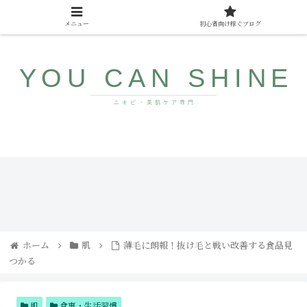
メニュー
初心者向け稼ぐブログ
10代〜40代向け美肌情報サイト
みん
ザラ
なが
つ
まだ
き・
知ら
ブツ
ない
ブツ
若返
にサ
り食
ヨナ
ホーム
肌
薄毛に朗報！抜け毛と戦い改善する食品見
品
ラ！
つかる
コメ
ドの
直し
方と
人気
肌
食事・生活習慣
アイ