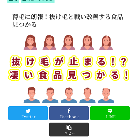
テム
でつ
るん
薄毛に朗報！抜け毛と戦い改善する食品
肌へ
見つかる
Twitter
Facebook
LINE
コピー