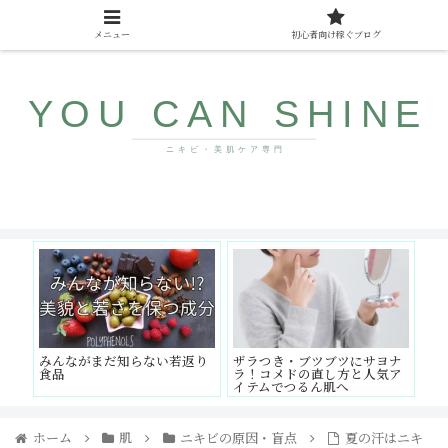
メニュー
初心者向け稼ぐブログ
10代〜40代向け美肌情報サイト
みんながまだ知らない若返り
ザラつき・ブツブツにサヨナ
食品
ラ！コメドの直し方と人気ア
イテムでつるん肌へ
ホーム
肌
ニキビの原因・盲点
夏の汗はニキ