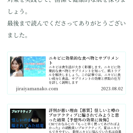
しょう。
最後まで読んでくださってありがとうござい
ました。
ニキビに効果的な食べ物とサプリメン
ト
ニキビは食生活が大きく影響します。ニキビに効
果的な食べ物とサプリメントを知って、肌トラブ
ルを解決しましょう。この記事では、ニキビに良
い成分と食品、サプリメントの効果と摂取の仕方
を詳しく説明します
jiraiyamanako.com
2023.08.02
評判が悪い理由【悪質】怪しいと噂の
プロアクティブに騙されてみようと思
った結果【予想外の効果に後悔】
CMでおなみじの『もっと早く買ってあげればよ
かった』の胡散臭いプロアクティブ。夏はニキビ
もできやすい。 数年ニキビに悩んでいた私は自暴