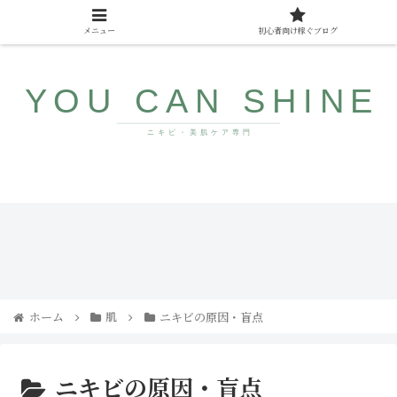
メニュー
初心者向け稼ぐブログ
10代〜40代向け美肌情報サイト
みん
ザラ
なが
つ
まだ
き・
知ら
ブツ
ない
ブツ
若返
にサ
り食
ヨナ
ホーム
肌
ニキビの原因・盲点
品
ラ！
コメ
ドの
直し
方と
ニキビの原因・盲点
人気
アイ