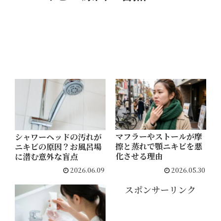
テム
でつ
るん
肌へ
マフラーやストールが摩
シャワーヘッドの汚れが
擦と蒸れで顎ニキビを悪
ニキビの原因？お風呂場
化させる理由
に潜む意外な盲点
2026.06.09
2026.05.30
スポンサーリンク