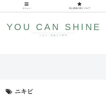
メニュー
初心者向け稼ぐブログ
10代〜40代向け美肌情報サイト
みん
ザラ
なが
つ
まだ
き・
知ら
ブツ
ない
ブツ
若返
にサ
り食
ヨナ
品
ラ！
ニキビ
コメ
ドの
直し
方と
人気
アイ